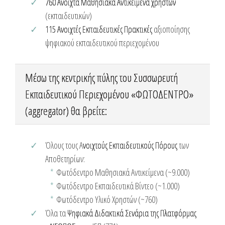
760 Ανοιχτά Μαθησιακά Αντικείμενα χρηστών
(εκπαιδευτικών)
115 Ανοιχτές Εκπαιδευτικές Πρακτικές
αξιοποίησης
ψηφιακού εκπαιδευτικού περιεχομένου
Μέσω της κεντρικής πύλης του Συσσωρευτή
Εκπαιδευτικού Περιεχομένου «ΦΩΤΟΔΕΝΤΡΟ»
(aggregator) θα βρείτε:
Όλους τους Α
νοιχτούς Εκπαιδευτικούς Πόρους
των
Αποθετηρίων:
Φωτόδεντρο Μαθησιακά Αντικείμενα (~9.000)
Φωτόδεντρο Εκπαιδευτικά Βίντεο (~1.000)
Φωτόδεντρο Υλικό Χρηστών (~760)
Όλα τα
Ψηφιακά Διδακτικά Σενάρια της Πλατφόρμας