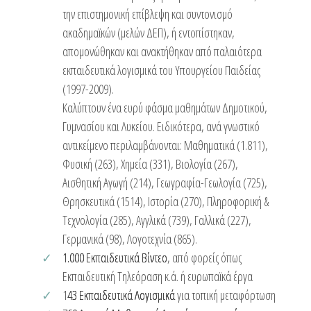
την επιστημονική επίβλεψη και συντονισμό
ακαδημαϊκών (μελών ΔΕΠ), ή εντοπίστηκαν,
απομονώθηκαν και ανακτήθηκαν από παλαιότερα
εκπαιδευτικά λογισμικά του Υπουργείου Παιδείας
(1997-2009).
Καλύπτουν ένα ευρύ φάσμα μαθημάτων Δημοτικού,
Γυμνασίου και Λυκείου. Ειδικότερα, ανά γνωστικό
αντικείμενο περιλαμβάνονται: Μαθηματικά (1.811),
Φυσική (263), Χημεία (331), Βιολογία (267),
Αισθητική Αγωγή (214), Γεωγραφία-Γεωλογία (725),
Θρησκευτικά (1514), Ιστορία (270), Πληροφορική &
Τεχνολογία (285), Αγγλικά (739), Γαλλικά (227),
Γερμανικά (98), Λογοτεχνία (865).
1.000 Εκπαιδευτικά Βίντεο
, από φορείς όπως
Εκπαιδευτική Τηλεόραση κ.ά. ή ευρωπαϊκά έργα
1
43 Εκπαιδευτικά Λογισμικά
για τοπική μεταφόρτωση