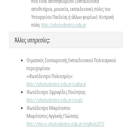
πού είναι αποθηκευμένοι (εκπαιδευτικά
αποθετήρια, μουσεία, εκπαιδευτικές πύλες του
Υπουργείου Παιδείας ή άλλων φορέων). Κεντρική
πύλη:
http://photodentro.edu.gr
Άλλες υπηρεσίες
:
Θεματικός Συσσωρευτής Εκπαιδευτικού Πολιτισμικού
περιεχομένου
«Φωτόδεντρο Πολιτισμός»:
http://photodentro.edu.gr/cultural
Φωτόδεντρο Σφραγίδες Ποιότητας:
http://photodentro.edu.gr/seals
Φωτόδεντρο Μικρότοποι:
Μικρότοπος Αγγλικής Γλώσσας:
http://micro.photodentro.edu.gr/english2015