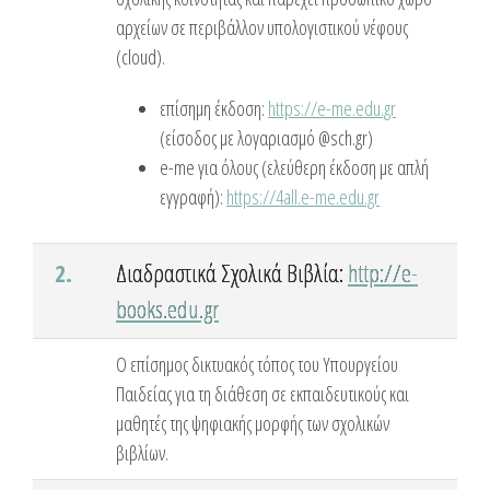
αρχείων σε περιβάλλον υπολογιστικού νέφους
(cloud).
επίσημη έκδοση:
https://e-me.edu.gr
(είσοδος με λογαριασμό @sch.gr)
e-me για όλους (ελεύθερη έκδοση με απλή
εγγραφή):
https://4all.e-me.edu.gr
2.
Διαδραστικά Σχολικά Βιβλία:
http://e-
books.edu.gr
O επίσημος δικτυακός τόπος του Υπουργείου
Παιδείας για τη διάθεση σε εκπαιδευτικούς και
μαθητές της ψηφιακής μορφής των σχολικών
βιβλίων.