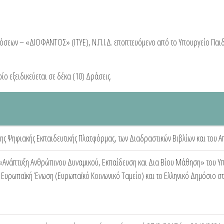
κδόσεων – «ΔΙΟΦΑΝΤΟΣ» (ΙΤΥΕ), Ν.Π.Ι.Δ. εποπτευόμενο από το Υπουργείο Παιδ
ίο εξειδικεύεται σε δέκα (10) Δράσεις.
της Ψηφιακής Εκπαιδευτικής Πλατφόρμας, των Διαδραστικών Βιβλίων και του
Ανάπτυξη Ανθρώπινου Δυναμικού, Εκπαίδευση και Δια Βίου Μάθηση» του Υπο
Ευρωπαϊκή Ένωση (Ευρωπαϊκό Κοινωνικό Ταμείο) και το Ελληνικό Δημόσιο στ