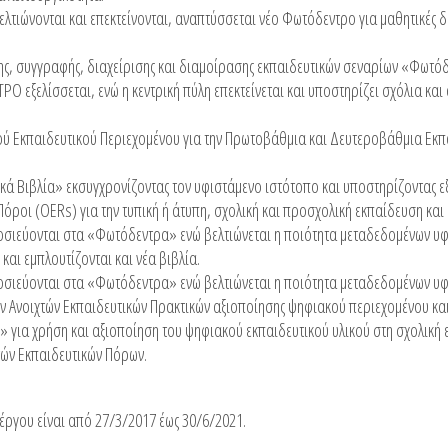
ιώνονται και επεκτείνονται, αναπτύσσεται νέο Φωτόδεντρο για μαθητικές δ
ς, συγγραφής, διαχείρισης και διαμοίρασης εκπαιδευτικών σεναρίων «Φωτόδ
ξελίσσεται, ενώ η κεντρική πύλη επεκτείνεται και υποστηρίζει σχόλια και 
κού Εκπαιδευτικού Περιεχομένου για την Πρωτοβάθμια και Δευτεροβάθμια Εκ
ά Βιβλία» εκσυγχρονίζοντας τον υφιστάμενο ιστότοπο και υποστηρίζοντας εξ
Πόροι (OERs) για την τυπική ή άτυπη, σχολική και προσχολική εκπαίδευση κα
μοσιεύονται στα «Φωτόδεντρα» ενώ βελτιώνεται η ποιότητα μεταδεδομένων υ
και εμπλουτίζονται και νέα βιβλία.
μοσιεύονται στα «Φωτόδεντρα» ενώ βελτιώνεται η ποιότητα μεταδεδομένων υ
ών Ανοιχτών Εκπαιδευτικών Πρακτικών αξιοποίησης ψηφιακού περιεχομένου και
 για χρήση και αξιοποίηση του ψηφιακού εκπαιδευτικού υλικού στη σχολική 
τών Εκπαιδευτικών Πόρων.
 έργου είναι από 27/3/2017 έως 30/6/2021.