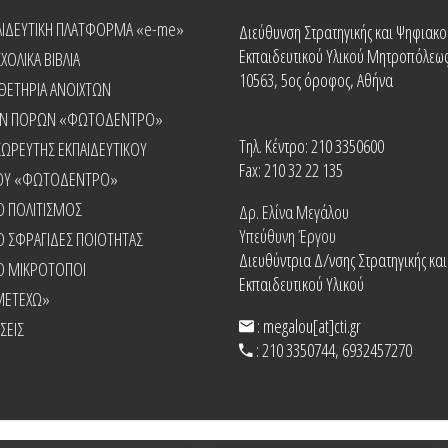
ΑΙΔΕΥΤΙΚΗ ΠΛΑΤΦΟΡΜΑ «e-me»
Διεύθυνση Στρατηγικής και Ψηφιακο
Εκπαιδευτικού Υλικού Μητροπόλεως
ΧΟΛΙΚΑ ΒΙΒΛΙΑ
10563, 5ος όροφος, Αθήνα
ΘΕΤΗΡΙΑ ΑΝΟΙΧΤΩΝ
ΚΩΝ ΠΟΡΩΝ «ΦΩΤΟΔΕΝΤΡΟ»
Τηλ. Κέντρο: 210 3350600
ΣΩΡΕΥΤΗΣ ΕΚΠΑΙΔΕΥΤΙΚΟΥ
Fax: 210 32 22 135
ΟΥ «ΦΩΤΟΔΕΝΤΡΟ»
 ΠΟΛΙΤΙΣΜΟΣ
Δρ. Ελίνα Μεγάλου
Υπεύθυνη Έργου
ΣΦΡΑΓΙΔΕΣ ΠΟΙΟΤΗΤΑΣ
Διευθύντρια Δ/νσης Στρατηγικής κα
 ΜΙΚΡΟΤΟΠΟΙ
Εκπαιδευτικού Υλικού
ΜΕΤΕΧΩ»
: megalou[at]cti.gr
ΣΕΙΣ
: 210 3350744, 6932457270