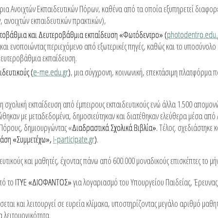
ρια Ανοιχτών Εκπαιδευτικών Πόρων, καθένα από τα οποία εξυπηρετεί διαφορ
, ανοιχτών εκπαιδευτικών πρακτικών),
ρωτοβάθμια και Δευτεροβάθμια εκπαίδευση «Φωτόδεντρο» (
photodentro.edu.
αι ενοποιώντας περιεχόμενο από εξωτερικές πηγές, καθώς και το υποσύνολο
 Δευτεροβάθμια εκπαίδευση.
δευτικούς (
e-me.edu.gr
)
, μια σύγχρονη, κοινωνική, επεκτάσιμη πλατφόρμα π
τη σχολική εκπαίδευση από έμπειρους εκπαιδευτικούς ενώ άλλα 1.500 απομον
ιώθηκαν με μεταδεδομένα, δημοσιεύτηκαν και διατέθηκαν ελεύθερα μέσα απ
 Πόρους, δημιουργώντας «
Διαδραστικά Σχολικά Βιβλία».
Τέλος. σχεδιάστηκε 
Δράση «Συμμετέχω»,
i-participate.gr
)
.
υτικούς και μαθητές, έχοντας πάνω από 600.000 μοναδικούς επισκέπτες το μή
πό το
ΙΤΥΕ «ΔΙΟΦΑΝΤΟΣ»
για λογαριασμό του Υπουργείου Παιδείας, Έρευνας
εται και λειτουργεί σε ευρεία κλίμακα, υποστηρίζοντας μεγάλο αριθμό μαθητώ
 λειτουργικότητα.