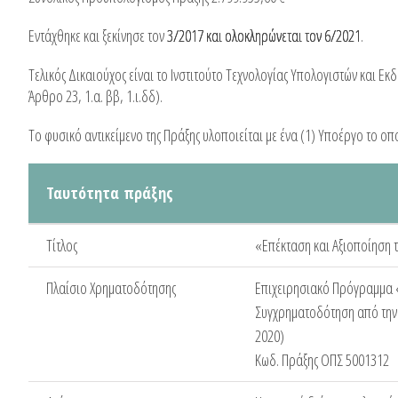
Εντάχθηκε και ξεκίνησε τον
3/2017 και ολοκληρώνεται τον 6/2021
.
Τελικός Δικαιούχος είναι το Ινστιτούτο Τεχνολογίας Υπολογιστών και Ε
Άρθρο 23, 1.α. ββ, 1.ι.δδ).
Το φυσικό αντικείμενο της Πράξης υλοποιείται με ένα (1) Υποέργο το οπο
Ταυτότητα πράξης
Τίτλος
«Επέκταση και Αξιοποίηση 
Πλαίσιο Χρηματοδότησης
Επιχειρησιακό Πρόγραμμα «
Συγχρηματοδότηση από την 
2020)
Κωδ. Πράξης ΟΠΣ 5001312