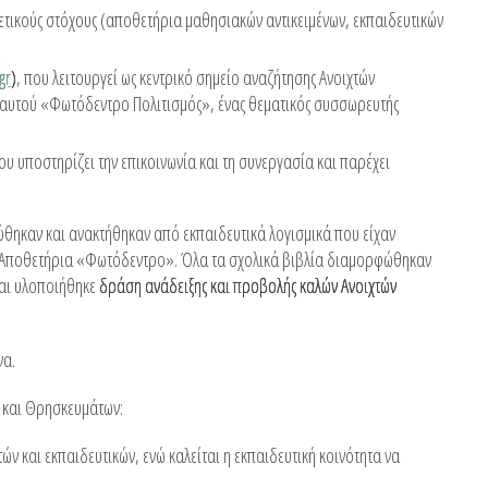
ετικούς στόχους (αποθετήρια μαθησιακών αντικειμένων, εκπαιδευτικών
gr
)
, που λειτουργεί ως κεντρικό σημείο αναζήτησης Ανοιχτών
 αυτού «Φωτόδεντρο Πολιτισμός», ένας θεματικός συσσωρευτής
ου υποστηρίζει την επικοινωνία και τη συνεργασία και παρέχει
ώθηκαν και ανακτήθηκαν από εκπαιδευτικά λογισμικά που είχαν
ό Αποθετήρια «Φωτόδεντρο». Όλα τα σχολικά βιβλία διαμορφώθηκαν
και υλοποιήθηκε
δράση ανάδειξης και προβολής καλών Ανοιχτών
να.
 και Θρησκευμάτων:
ν και εκπαιδευτικών, ενώ καλείται η εκπαιδευτική κοινότητα να