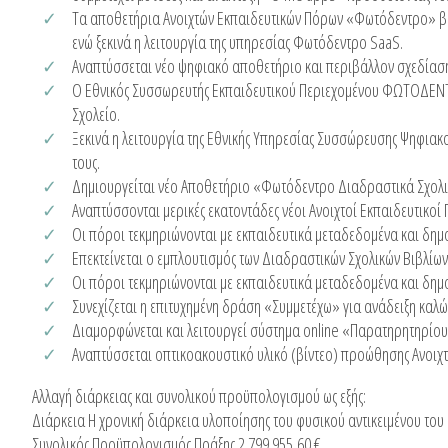
Τα αποθετήρια Ανοιχτών Εκπαιδευτικών Πόρων «Φωτόδεντρο» βελτ
ενώ ξεκινά η λειτουργία της υπηρεσίας Φωτόδεντρο SaaS.
Αναπτύσσεται νέο ψηφιακό αποθετήριο και περιβάλλον σχεδίαση
Ο Εθνικός Συσσωρευτής Εκπαιδευτικού Περιεχομένου ΦΩΤΟΔΕΝΤΡΟ ε
Σχολείο.
Ξεκινά η λειτουργία της Εθνικής Υπηρεσίας Συσσώρευσης Ψηφια
τους.
Δημιουργείται νέο Αποθετήριο «Φωτόδεντρο Διαδραστικά Σχολικ
Αναπτύσσονται μερικές εκατοντάδες νέοι Ανοιχτοί Εκπαιδευτικοί 
Οι πόροι τεκμηριώνονται με εκπαιδευτικά μεταδεδομένα και δη
Επεκτείνεται ο εμπλουτισμός των Διαδραστικών Σχολικών Βιβλίων 
Οι πόροι τεκμηριώνονται με εκπαιδευτικά μεταδεδομένα και δη
Συνεχίζεται η επιτυχημένη δράση «Συμμετέχω» για ανάδειξη καλ
Διαμορφώνεται και λειτουργεί σύστημα online «Παρατηρητηρίου»
Αναπτύσσεται οπτικοακουστικό υλικό (βίντεο) προώθησης Ανοιχ
Αλλαγή διάρκειας και συνολικού προϋπολογισμού ως εξής:
Διάρκεια Η χρονική διάρκεια υλοποίησης του φυσικού αντικειμένου του
Συνολικός Προϋπολογισμός Πράξης 2.799.955,60 €