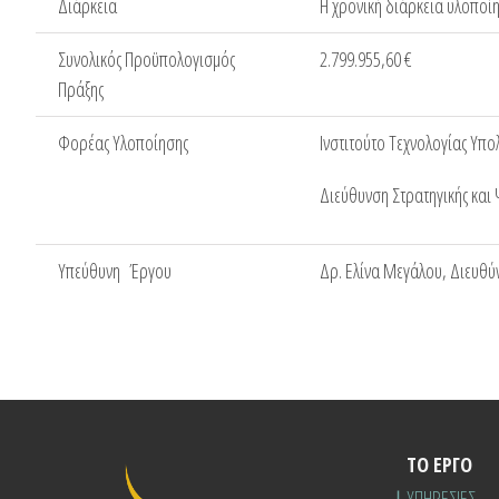
Διάρκεια
Η χρονική διάρκεια υλοποίη
Συνολικός Προϋπολογισμός
2.799.955,60 €
Πράξης
Φορέας Υλοποίησης
Ινστιτούτο Τεχνολογίας Υπ
Διεύθυνση Στρατηγικής και
Υπεύθυνη Έργου
Δρ. Ελίνα Μεγάλου, Διευθύ
ΤΟ ΕΡΓΟ
ΥΠΗΡΕΣΙΕΣ