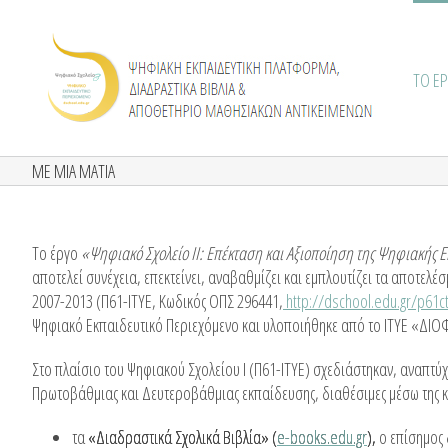
Skip
to
content
ΤΟ Ε
ΜΕ ΜΙΑ ΜΑΤΙΑ
Το έργο
«Ψηφιακό Σχολείο ΙΙ: Επέκταση και Αξιοποίηση της Ψηφιακής 
αποτελεί συνέχεια, επεκτείνει, αναβαθμίζει και εμπλουτίζει τα αποτε
2007-2013 (Π61-ΙΤΥΕ, Κωδικός ΟΠΣ 296441,
http://dschool.edu.gr/p61ct
Ψηφιακό Εκπαιδευτικό Περιεχόμενο και υλοποιήθηκε από το ΙΤΥΕ «ΔΙ
Στο πλαίσιο του Ψηφιακού Σχολείου Ι (Π61-ΙΤΥΕ) σχεδιάστηκαν, αναπτύχ
Πρωτοβάθμιας και Δευτεροβάθμιας εκπαίδευσης, διαθέσιμες μέσω της κ
τα
«Διαδραστικά Σχολικά Βιβλία»
(
e-books.edu.gr
),
ο επίσημος 