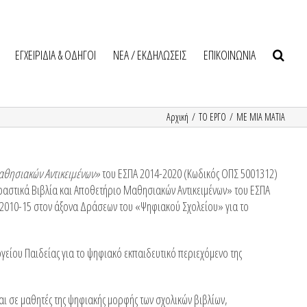
ΕΓΧΕΙΡΙΔΙΑ & ΟΔΗΓΟΙ
NEA / ΕΚΔΗΛΩΣΕΙΣ
ΕΠΙΚΟΙΝΩΝΙΑ
Αρχική
/
ΤΟ ΕΡΓΟ
/
ΜΕ ΜΙΑ ΜΑΤΙΑ
Μαθησιακών Αντικειμένων»
του ΕΣΠΑ 2014-2020 (Κωδικός ΟΠΣ 5001312)
δραστικά Βιβλία και Αποθετήριο Μαθησιακών Αντικειμένων» του ΕΣΠΑ
α 2010-15 στον άξονα Δράσεων του «Ψηφιακού Σχολείου» για το
ργείου Παιδείας για το ψηφιακό εκπαιδευτικό περιεχόμενο της
αι σε μαθητές της ψηφιακής μορφής των σχολικών βιβλίων,