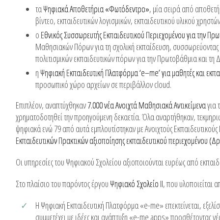
τα
Ψηφιακά Αποθετήρια «Φωτόδεντρο»
, μία σειρά από αποθετή
βίντεο, εκπαιδευτικών λογισμικών, εκπαιδευτικού υλικού χρηστών
ο
Εθνικός Συσσωρευτής Εκπαιδευτικού Περιεχομένου για την Π
Μαθησιακών Πόρων για τη σχολική εκπαίδευση, συσσωρεύοντας κ
πολιτισμικών εκπαιδευτικών πόρων για την Πρωτοβάθμια και τη
η
Ψηφιακή Εκπαιδευτική Πλατφόρμα ‘e–me’ για μαθητές και εκπαι
προσωπικό χώρο αρχείων σε περιβάλλον cloud.
Επιπλέον, αναπτύχθηκαν
7.000 νέα Ανοιχτά Μαθησιακά Αντικείμενα
για 
χρηματοδοτηθεί την προηγούμενη δεκαετία. Όλα αναρτήθηκαν, τεκμηρ
ψηφιακά ενώ 79 από αυτά εμπλουτίστηκαν με Ανοιχτούς Εκπαιδευτικούς
Εκπαιδευτικών Πρακτικών αξιοποίησης εκπαιδευτικού περιεχομένου (
Οι υπηρεσίες του Ψηφιακού Σχολείου αξιοποιούνται ευρέως από εκπαιδε
Στο πλαίσιο του παρόντος έργου
Ψηφιακό Σχολείο ΙΙ
, που υλοποιείται α
Η Ψηφιακή Εκπαιδευτική Πλατφόρμα «e-me» επεκτείνεται, εξελίσσ
συμμετέχει με ιδέες και ανάπτυξη «e-me apps» προσθέτοντας νέα