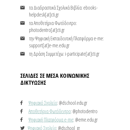
τα Διαδραστικά Σχολικά Βιβλία: ebooks-
helpdesk[at]cti.gr
τα Αποθετήρια Φωτόδεντρο:
photodentro[at]cti.gr
την Ψηφιακή Εκπαιδευτική Πλατφόρμα e-me:
support[at]e-me.edu.gr
τη Δράση Συμμετέχω: i-participate[at]cti.gr
ΣΕΛΙΔΕΣ ΣΕ ΜΕΣΑ ΚΟΙΝΩΝΙΚΗΣ
ΔΙΚΤΥΩΣΗΣ
Ψηφιακό Σχολείο
: @dschool.edu.gr
Αποθετήρια Φωτόδεντρο
: @photodentro
Ψηφιακή Πλατφόρμα e-me
: @eme.edu.gr
Ψηφιακό Σχολείο
: @dschool_gr