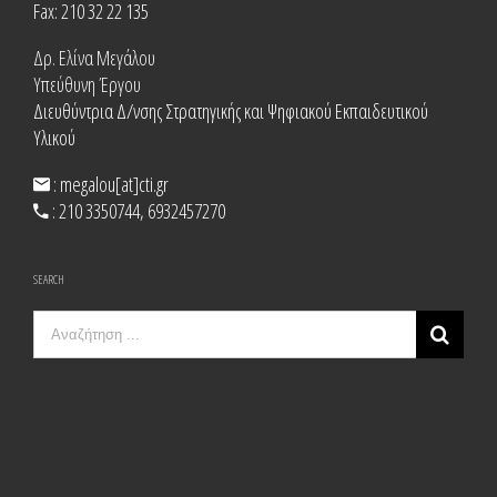
Fax: 210 32 22 135
Δρ. Ελίνα Μεγάλου
Υπεύθυνη Έργου
Διευθύντρια Δ/νσης Στρατηγικής και Ψηφιακού Εκπαιδευτικού
Υλικού
: megalou[at]cti.gr
: 210 3350744, 6932457270
SEARCH
Search
for: