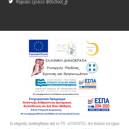
Ψηφιακό Σχολείο
: @dschool_gr
Οι υπηρεσίες αναπτύχθηκαν από το
ΙΤΥΕ «ΔΙΟΦΑΝΤΟΣ»
στο πλαίσιο του έργου