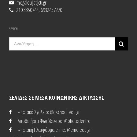
: megalou[at]cti.gr
: 210 3350744, 6932457270
SEARCH
Search
for:
ΣΕΛΙΔΕΣ ΣΕ ΜΕΣΑ ΚΟΙΝΩΝΙΚΗΣ ΔΙΚΤΥΩΣΗΣ
Ψηφιακό Σχολείο
: @dschool.edu.gr
Αποθετήρια Φωτόδεντρο
: @photodentro
Ψηφιακή Πλατφόρμα e-me
: @eme.edu.gr