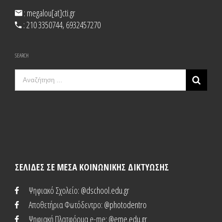
: megalou[at]cti.gr
: 210 3350744, 6932457270
SEARCH
Search
for:
ΣΕΛΙΔΕΣ ΣΕ ΜΕΣΑ ΚΟΙΝΩΝΙΚΗΣ ΔΙΚΤΥΩΣΗΣ
Ψηφιακό Σχολείο
: @dschool.edu.gr
Αποθετήρια Φωτόδεντρο
: @photodentro
Ψηφιακή Πλατφόρμα e-me
: @eme.edu.gr