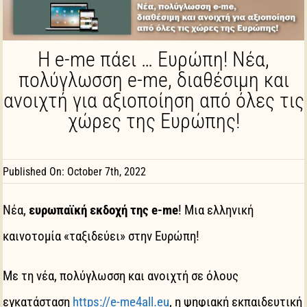
Publicity Material
News – Announcements
Η e-me πάει … Ευρώπη! Νέα,
πολύγλωσση e-me, διαθέσιμη και
Contact
ανοιχτή για αξιοποίηση από όλες τις
χώρες της Ευρώπης!
English
Published On: October 7th, 2022
Νέα,
ευρωπαϊκή εκδοχή της e-me
! Μια ελληνική
καινοτομία «ταξιδεύει» στην Ευρώπη!
Με τη νέα, πολύγλωσση και ανοιχτή σε όλους
εγκατάσταση
https://e-me4all.eu
, η ψηφιακή εκπαιδευτική